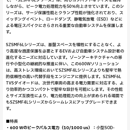
て、「SZSMF6Lシリーズ」は、同じコンパクトなサイズを維持
しながら、ピーク電力処理能力を50％向上させています。このシ
リーズは、サージ保護性能とクランプ性能が強化されており、ス
イッチングイベント、ロードダンプ、静電気放電（ESD）などに
よる電圧スパイクにさらされる重要な自動車システムを保護しま
す。
SZSMF6Lシリーズは、基盤スペースを犠牲にすることなく、よ
り高度な過渡保護を必要とするEVおよび自動車システム設計者の
進化するニーズに対応しています。ゾーンアーキテクチャへの移
行や小型化の継続的な推進に伴い、この600Wソリューション
は、高ストレス環境においてSZSMF4Lシリーズよりも堅牢で熱
的信頼性の高い代替手段をエンジニアに提供します。SZSMF6L
TVSダイオードは、次世代車両の高まる電力需要に対応する、よ
り効率的かつコンパクトで堅牢な設計を可能にします。その性能
とサイズ互換性により、電力処理能力の向上が求められる場面で
もSZSMF4Lシリーズからシームレスにアップグレードできま
す。
■特長
・600 Wのピークパルス電力（10/1000 us）：
小型SOD-