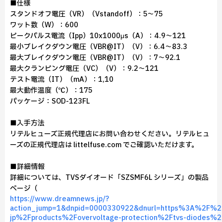
■仕様
スタンドオフ電圧（VR）（Vstandoff）：5～75
ワット数（W）：600
ピークパルス電流（Ipp）10x1000μs（A）：4.9～121
最小ブレイクダウン電圧（VBR@IT）（V）：6.4～83.3
最大ブレイクダウン電圧（VBR@IT）（V）：7～92.1
最大クランピング電圧（VC）（V）：9.2～121
テスト電流（IT）（mA）：1,10
最大動作温度（℃）：175
パッケージ：SOD-123FL
■入手方法
リテルヒューズ正規代理店にお問い合わせください。リテルヒュ
ーズの正規代理店は littelfuse.com でご確認いただけます。
■詳細情報
詳細については、TVSダイオード「SZSMF6L シリーズ」の製品
ページ（
https://www.dreamnews.jp/?
action_jump=1&dnpid=0000330922&dnurl=https%3A%2F%2F
jp%2Fproducts%2Fovervoltage-protection%2Ftvs-diodes%2F