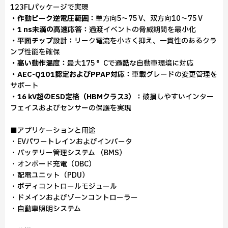
123FLパッケージで実現
・作動ピーク逆電圧範囲：
単方向5～75 V、双方向10～75 V
・1 ns未満の高速応答：
過渡イベントの脅威期間を最小化
・平面チップ設計：
リーク電流を小さく抑え、一貫性のあるクラ
ンプ性能を確保
・高い動作温度：
最大175 °Cで過酷な自動車環境に対応
・AEC-Q101認定およびPPAP対応：
車載グレードの変更管理を
サポート
・16 kV超のESD定格（HBMクラス3）：
破損しやすいインター
フェイスおよびセンサーの保護を実現
■アプリケーションと用途
・EVパワートレインおよびインバータ
・バッテリー管理システム （BMS）
・オンボード充電（OBC）
・配電ユニット（PDU）
・ボディコントロールモジュール
・ドメインおよびゾーンコントローラー
・自動車照明システム