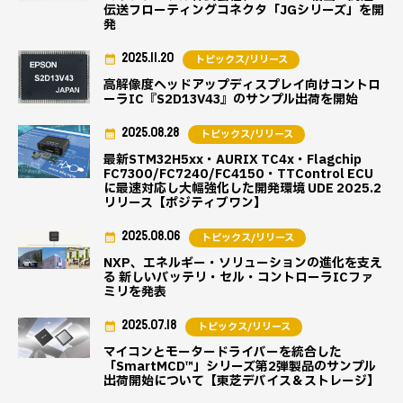
伝送フローティングコネクタ「JGシリーズ」を開
発
2025.11.20
トピックス/リリース
高解像度ヘッドアップディスプレイ向けコントロ
ーラIC『S2D13V43』のサンプル出荷を開始
2025.08.28
トピックス/リリース
最新STM32H5xx・AURIX TC4x・Flagchip
FC7300/FC7240/FC4150・TTControl ECU
に最速対応し大幅強化した開発環境 UDE 2025.2
リリース【ポジティブワン】
2025.08.06
トピックス/リリース
NXP、エネルギー・ソリューションの進化を支え
る 新しいバッテリ・セル・コントローラICファ
ミリを発表
2025.07.18
トピックス/リリース
マイコンとモータードライバーを統合した
「SmartMCD™」シリーズ第2弾製品のサンプル
出荷開始について【東芝デバイス＆ストレージ】