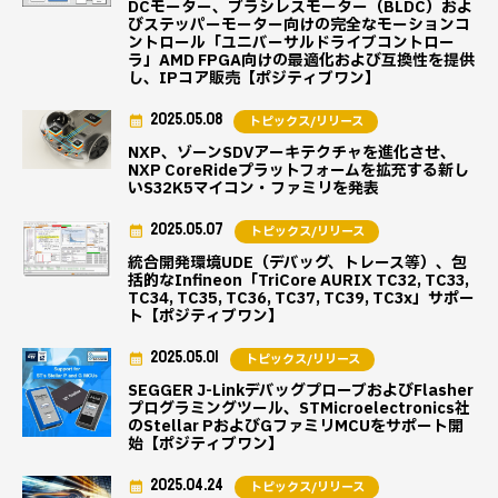
DCモーター、ブラシレスモーター（BLDC）およ
びステッパーモーター向けの完全なモーションコ
ントロール「ユニバーサルドライブコントロー
ラ」AMD FPGA向けの最適化および互換性を提供
し、IPコア販売【ポジティブワン】
2025.05.08
トピックス/リリース
NXP、ゾーンSDVアーキテクチャを進化させ、
NXP CoreRideプラットフォームを拡充する新し
いS32K5マイコン・ファミリを発表
2025.05.07
トピックス/リリース
統合開発環境UDE（デバッグ、トレース等）、包
括的なInfineon「TriCore AURIX TC32, TC33,
TC34, TC35, TC36, TC37, TC39, TC3x」サポー
ト【ポジティブワン】
2025.05.01
トピックス/リリース
SEGGER J-LinkデバッグプローブおよびFlasher
プログラミングツール、STMicroelectronics社
のStellar PおよびGファミリMCUをサポート開
始【ポジティブワン】
2025.04.24
トピックス/リリース