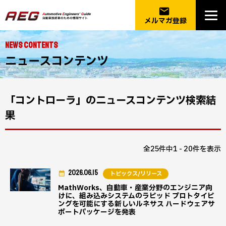
email
メルマガ登録
NEWS CONTENTS
ニュースコンテンツ
「コントローラ」のニュースコンテンツ検索結
果
全25件中1 - 20件を表示
2026.06.15
トピックス/リリース
MathWorks、自動車・産業分野のエンジニア向
けに、組み込みシステムのラピッド プロトタイピ
ングを可能にする新しいルネサス ハードウェアサ
ポートパッケージを発表