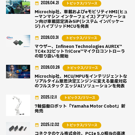
2026.04.21
トピックス/リリース
Microchip社、車載およびeモビリティHMI(ヒュ
ーマンマシン インターフェイス) アプリケーショ
ン向け車載認定済みSiP(システム インパッケー
ジ) ハイブリッドMCUを発表
2026.03.31
トピックス/リリース
マウザー、Infineon Technologies AURIX™
TC4x 32ビットTriCore™マイクロコントローラ
の取り扱いを開始
2026.03.26
トピックス/リリース
Microchip社、MCU/MPUをインテリジェントな
リアルタイム意思決定エンジンに変える量産対応
のフルスタック エッジAIソリューションを発表
2025.12.11
トピックス/リリース
7軸協働ロボット「Yamaha Motor Cobot」新
発売
2025.12.02
トピックス/リリース
コネクタのケル株式会社、PCIe 5.0相当の高速