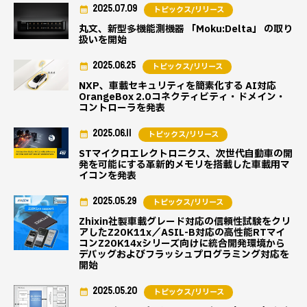
2025.07.09
トピックス/リリース
丸文、新型多機能測機器 「Moku:Delta」 の取り
扱いを開始
2025.06.25
トピックス/リリース
NXP、車載セキュリティを簡素化する AI対応
OrangeBox 2.0コネクティビティ・ドメイン・
コントローラを発表
2025.06.11
トピックス/リリース
STマイクロエレクトロニクス、次世代自動車の開
発を可能にする革新的メモリを搭載した車載用マ
イコンを発表
2025.05.29
トピックス/リリース
Zhixin社製車載グレード対応の信頼性試験をクリ
アしたZ20K11x／ASIL-B対応の高性能RTマイ
コンZ20K14xシリーズ向けに統合開発環境から
デバッグおよびフラッシュプログラミング対応を
開始
2025.05.20
トピックス/リリース