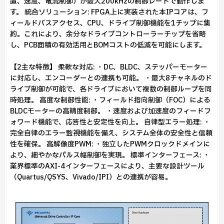
置、速度、電流制御）が最大200kHzの制御レートで動作しま
す。 統合ソリューション: FPGA上に実装された本IPコアは、フ
ィールドバスアクセス、CPU、ドライブ制御機能を1チップに集
約。これにより、余分なドライブコントローラーチップを省略
し、PCB面積の有効活用とBOMコストの低減を可能にします。
【2主な特徴】 柔軟な対応: ・DC、BLDC、ステッパーモーター
に対応し、エンコーダーとの連携も可能。 ・最大8チャネルのド
ライブ制御が可能で、各ドライブにおいて複数の制御ループを同
時処理。 高度な制御性能: ・フィールド指向制御（FOC）による
BLDCモーターの高精度制御。 ・速度および加速度のフィードフ
ォワード機能で、応答性と安定性を向上。 自律型エラー処理: ・
完全自律のエラー監視機能を備え、システム全体の安全性と信頼
性を確保。 高解像度PWM: ・独立したPWMクロックドメインに
より、細やかなパルス幅制御を実現。 標準インターフェース: ・
業界標準のAXI-4インターフェースにより、主要な設計ツール
（Quartus/QSYS、Vivado/IPI）との連携が容易。