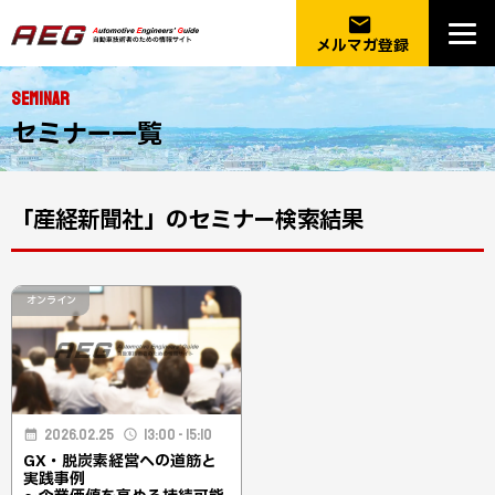
email
メルマガ登録
SEMINAR
セミナー一覧
「産経新聞社」のセミナー検索結果
オンライン
2026.02.25
13:00 - 15:10
GX・脱炭素経営への道筋と
実践事例