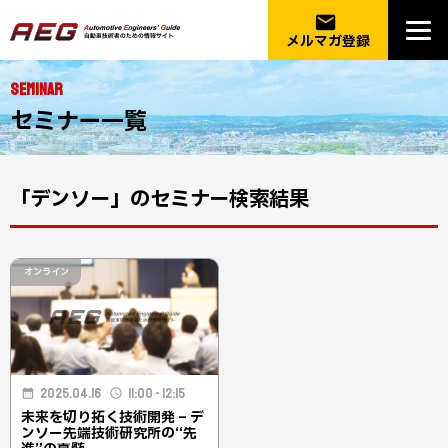
email
メルマガ登録
SEMINAR
セミナー一覧
「デンソー」のセミナー検索結果
オンライン
2025.04.16
11:00 - 12:15
未来を切り拓く技術開発 – デ
ンソー先端技術研究所の“先