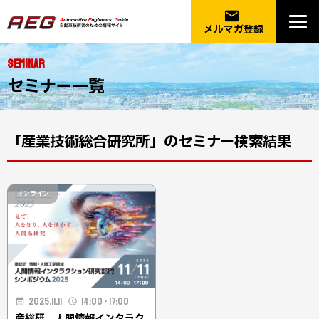
email
メルマガ登録
SEMINAR
セミナー一覧
「産業技術総合研究所」のセミナー検索結果
オンライン
2025.11.11
14:00 - 17:00
産総研 人間情報インタラク