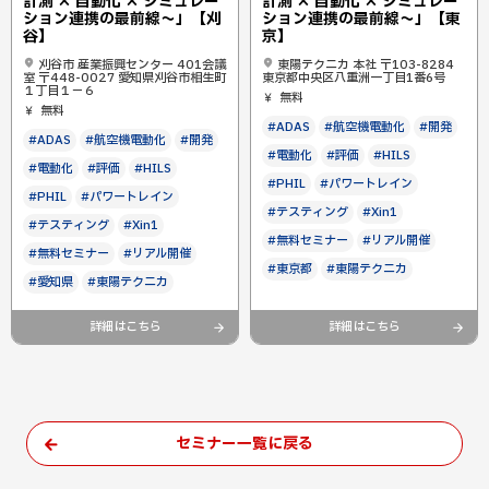
計測 × 自動化 × シミュレー
計測 × 自動化 × シミュレー
ション連携の最前線～」【刈
ション連携の最前線～」【東
谷】
京】
刈谷市 産業振興センター 401会議
東陽テクニカ 本社 〒103-8284
室 〒448-0027 愛知県刈谷市相生町
東京都中央区八重洲一丁目1番6号
１丁目１−６
無料
無料
#ADAS
#航空機電動化
#開発
#ADAS
#航空機電動化
#開発
#電動化
#評価
#HILS
#電動化
#評価
#HILS
#PHIL
#パワートレイン
#PHIL
#パワートレイン
#テスティング
#Xin1
#テスティング
#Xin1
#無料セミナー
#リアル開催
#無料セミナー
#リアル開催
#東京都
#東陽テクニカ
#愛知県
#東陽テクニカ
詳細はこちら
詳細はこちら
セミナー一覧に戻る