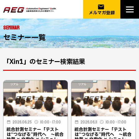
email
メルマガ登録
SEMINAR
セミナー一覧
「Xin1」のセミナー検索結果
リアル
リアル
2026.06.25
10:00 - 17:00
2026.06.11
10:00 - 17:00
統合計測セミナー「テスト
統合計測セミナー「テスト
は“つなげる”時代へ ～統合
は“つなげる”時代へ ～統合