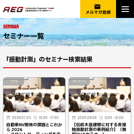
email
メルマガ登録
SEMINAR
セミナー一覧
「振動計測」のセミナー検索結果
リアル
オンライン
2026.07.03
13:00 - 17:00
2025.06.06
11:00 - 12:00
自動車NV開発の課題とこれか
【伝統木造建物に対する非接
ら 2026
触振動計測の事例紹介】（無