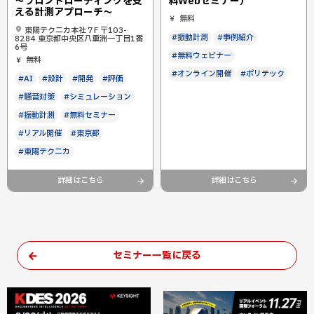
～フロントローディングを支
料Webセミナー）
える計測アプローチ～
無料
東陽テクニカ本社７F 〒103-
#振動計測
#事例紹介
8284 東京都中央区八重洲一丁目1番
6号
#無料ウェビナー
無料
#オンライン開催
#ポリテック
#AI
#設計
#開発
#評価
#騒音対策
#シミュレーション
#振動計測
#無料セミナー
#リアル開催
#東京都
#東陽テクニカ
詳細はこちら
詳細はこちら
セミナー一覧に戻る