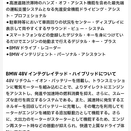
⚫︎高速道路渋滞時のハンズ・オフ・アシスト機能を含めた最先端
の運転支援システムとなる先進安全機能ドライビング・アシス
ト・プロフェショナル
⚫︎駐車時等において車両回りの状況をセンター・ディスプレイに
表示して見やすくするサラウンド・ビュ ー・システム
⚫︎スマートフォンなどの登録したデジタル・キーを身につけてい
るだけでエンジンの始動まで行えるデジタル・キー・プラス
⚫︎BMW ドライブ・レコーダー
⚫︎BMW インテリジェント・パーソナル・アシスタント
BMW 48V インテグレイテッド・ハイブリッドについて
48V リチウム・イオン・バッテリーを搭載し、トランスミッショ
ンに電気モーターを組み込むことで、よりダイレクトにエンジン
をアシストし、発進や加速時の燃料消費を抑え、さらに、スムー
ズな走行を両立するシステムである。また、減速時に発生するエ
ネルギーを回収してバッテリーに充電し、その電力を利用してモ
ーターがエンジンを補助する追加駆動力として機能する。さら
に、大出力のモーターがスターターとして機能するため、エンジ
ン再スタート時などの振動が抑えられ、快適で上質なドライブ体