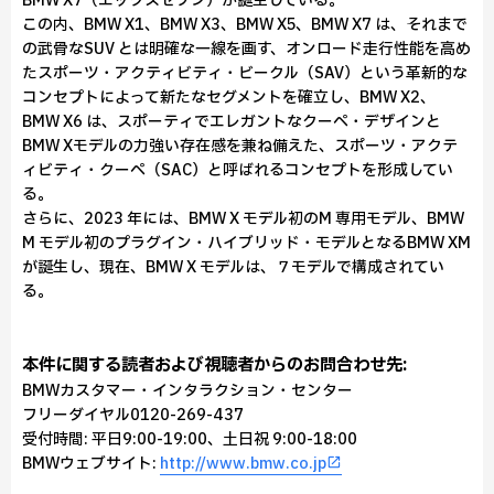
BMW X7（エックスセブン）が誕生している。
この内、BMW X1、BMW X3、BMW X5、BMW X7 は、それまで
の武骨なSUV とは明確な一線を画す、オンロード走行性能を高め
たスポーツ・アクティビティ・ビークル（SAV）という革新的な
コンセプトによって新たなセグメントを確立し、BMW X2、
BMW X6 は、スポーティでエレガントなクーペ・デザインと
BMW Xモデルの力強い存在感を兼ね備えた、スポーツ・アクテ
ィビティ・クーペ（SAC）と呼ばれるコンセプトを形成してい
る。
さらに、2023 年には、BMW X モデル初のM 専用モデル、BMW
M モデル初のプラグイン・ハイブリッド・モデルとなるBMW XM
が誕生し、現在、BMW X モデルは、７モデルで構成されてい
る。
本件に関する読者および視聴者からのお問合わせ先:
BMWカスタマー・インタラクション・センター
フリーダイヤル0120-269-437
受付時間: 平日9:00-19:00、土日祝 9:00-18:00
BMWウェブサイト:
http://www.bmw.co.jp