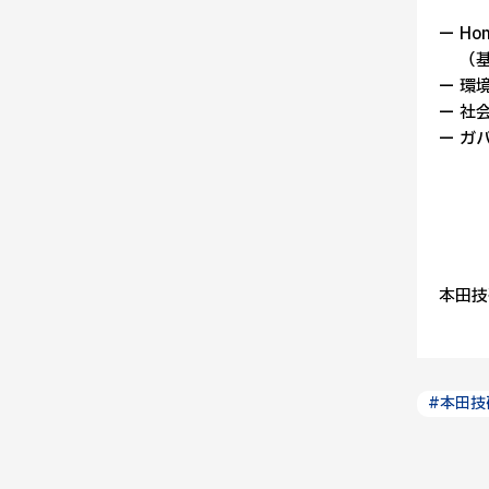
ー H
（基
ー 環
ー 社
ー ガ
本田技
#本田技