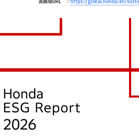
英語版URL ：
https://global.honda/en/susta