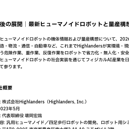
今後の展開｜最新ヒューマノイドロボットと量産構想
ューマノイドロボットの機体情報および量産構想について、202
造・物流・通信・自動車など、これまでHighlandersが実環境
う危険作業、重作業、反復作業をロボットで省力化・無人化・安全
ューマノイドロボットの社会実装を通じてフィジカルAI産業を日本の基
て参ります。
社概要
株式会社Highlanders（Highlanders, Inc.）
2023年5月
: 代表取締役 増岡宏哉
容: 汎用ヒューマノイド／四足歩行ロボットの開発、ロボット用シ