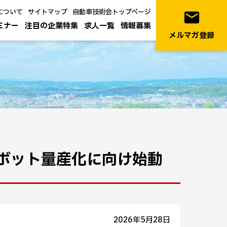
について
サイトマップ
自動車技術会トップページ
email
ミナー
注目の企業特集
求人一覧
情報募集
メルマガ登録
ドロボット量産化に向け始動
2026年5月28日