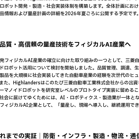
ロボット開発・製造・社会実装体制を構築します。全体計画におけ
品情報および量産計画の詳細を2026年夏ごろに公開する予定です
高品質・高信頼の量産技術をフィジカルAI産業へ
フィジカルAI産業の確立に向けた取り組みの一つとして、三菱
ドロボット活用について検討を開始しました。品質管理、調達、生
製品を大規模に社会実装してきた自動車産業の経験を次世代のヒュ
また、Highlandersはこのたび三菱自動車工業株式会社からの出
マノイドロボットを研究室レベルのプロトタイプ実装に留めるこ
社会に届けてゆくためには、AI・ロボティクス・製造業が一体となった
フィジカルAI企業として、「量産し、現場へ導入し、継続運用で
これまでの実証｜防衛・インフラ・製造・物流・通