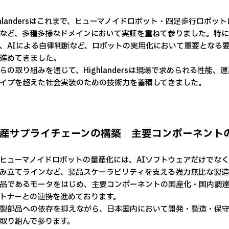
hlandersはこれまで、ヒューマノイドロボット・四足歩行ロボ
など、多種多様なドメインにおいて実証を重ねて参りました。特
、AIによる自律判断など、ロボットの実用化において重要となる
進めてきました。
の取り組みを通じて、Highlandersは現場で求められる性能
イプを超えた社会実装のための技術力を蓄積してきました。
国産サプライチェーンの構築｜主要コンポーネント
ューマノイドロボットの量産化には、AIソフトウェアだけでなく
み立てラインなど、製品スケーラビリティを支える強力無比な製造基盤が
品であるモータをはじめ、主要コンポーネントの国産化・国内調達
トナーとの連携を進めております。
部品への依存を抑えながら、日本国内において開発・製造・保守
取り組んで参ります。