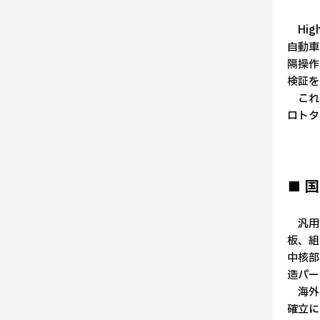
Hig
自動車
隔操作
検証を
これら
ロトタ
■ 
汎用ヒ
板、組
中核部
造パー
海外製
確立に