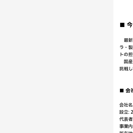
■ 
最新ヒ
ラ・製
トの担
国産ヒ
挑戦し
■ 会
会社名: 
設立: 
代表者
事業内