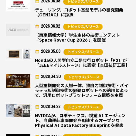
2026.06.08
トピックス/リリース
チューリング、ロボット基盤モデルの研究開発
（GENIAC）に採択
2026.06.02
トピックス/リリース
【東京情報大学】学生主体の技術コンテスト
「Space Rover Cup 2026 」を開催
2026.05.08
トピックス/リリース
Hondaの人間型自立二足歩行ロボット「P2」が
「IEEEマイルストーン」に認定【本田技研工業】
2026.04.30
トピックス/リリース
人型重機開発の人機一体、独自力制御技術・バイ
ラテラル制御技術の協働ロボットへの適用によっ
て、汎用ロボットプラットフォーム構築を主導
2026.04.22
トピックス/リリース
NVIDIAが、ロボティクス、視覚 AI エージェン
ト、自動運転車両開発を加速するオープンな
Physical AI Data Factory Blueprint を発表