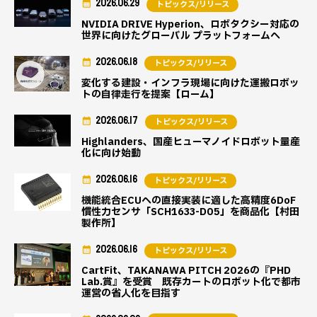
2026.06.29
トピックス/リリース
NVIDIA DRIVE Hyperion、ロボタクシー対応の
世界に向けたグローバル プラットフォームへ
2026.06.18
トピックス/リリース
変化する建設・インフラ現場に向けた運搬ロボッ
トの自律走行を提案【ローム】
2026.06.17
トピックス/リリース
Highlanders、国産ヒューマノイドロボット量産
化に向け始動
2026.06.16
トピックス/リリース
機能統合ECUへの直接実装に適した高精度6DoF
慣性力センサ「SCH1633-D05」を商品化【村田
製作所】
2026.06.16
トピックス/リリース
CartFit、TAKANAWA PITCH 2026の『PHD
Lab.賞』を受賞 既存カートのロボット化で都市
運営の省人化を目指す