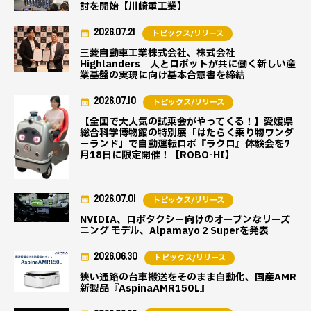
討を開始【川崎重工業】
2026.07.21
トピックス/リリース
三菱自動車工業株式会社、株式会社
Highlanders 人とロボットが共に働く新しい産
業基盤の実現に向け基本合意書を締結
2026.07.10
トピックス/リリース
【全国で大人気の試乗会がやってくる！】愛媛県
総合科学博物館の特別展「はたらく乗り物ワンダ
ーランド」で自動運転ロボ『ラクロ』体験会を7
月18日に限定開催！【ROBO-HI】
2026.07.01
トピックス/リリース
NVIDIA、ロボタクシー向けのオープンなリーズ
ニング モデル、Alpamayo 2 Superを発表
2026.06.30
トピックス/リリース
狭い通路の台車搬送をそのまま自動化、国産AMR
新製品『AspinaAMR150L』