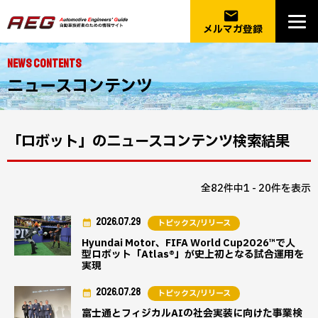
email
メルマガ登録
NEWS CONTENTS
ニュースコンテンツ
「ロボット」のニュースコンテンツ検索結果
全82件中1 - 20件を表示
2026.07.29
トピックス/リリース
Hyundai Motor、FIFA World Cup2026™で人
型ロボット「Atlas®」が史上初となる試合運用を
実現
2026.07.28
トピックス/リリース
富士通とフィジカルAIの社会実装に向けた事業検