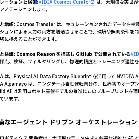
レーションと検索:
NVIDIA Cosmos Curator
は、大規模な実世界
アノテーションします。
と増幅:
Cosmos Transfer は、キュレーションされたデー
ションによる入力の両方を増殖させることで、環境や照明条件を問
切に捉えることができます。
検証: Cosmos Reason を搭載し GitHub で公開されている
NVID
採点、検証、フィルタリングし、物理的精度とトレーニング適性を
IA は、Physical AI Data Factory Blueprint を活用して 
DIA Alpamayo は、ロングテール自動運転向けの、世界初のオ
kild AI は汎用ロボット基盤モデルの推進にこのブループリントを
ています。
模なエージェント ドリブン オーケストレーション
ロボティクス 開発者は、大規模なデータ生成に必要な複雑な AI