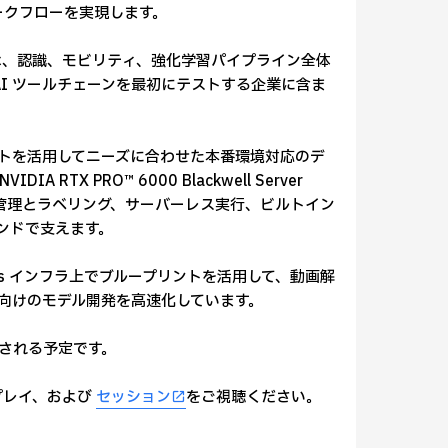
ークフローを実現します。
obotics は、認識、モビリティ、強化学習パイプライン全体
AI ツールチェーンを最初にテストする企業に含ま
プリントを活用してニーズに合わせた本番環境対応のデ
TX PRO™ 6000 Blackwell Server
ータの管理とラベリング、サーバーレス実行、ビルトイン
エンドで支えます。
は、Nebius インフラ上でブループリントを活用して、動画解
ト向けのモデル開発を高速化しています。
b で公開される予定です。
プレイ、および
セッション
をご視聴ください。