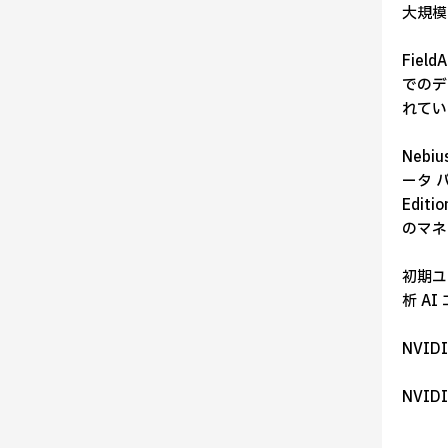
大規模
Field
でのデ
れてい
Neb
ータ パ
Edi
のマネ
初期ユー
析 A
NVIDI
NVID