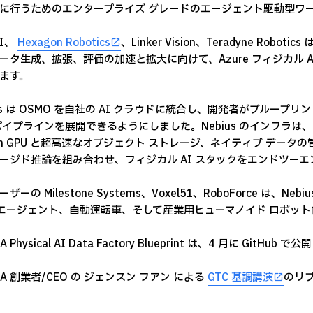
に行うためのエンタープライズ グレードのエージェント駆動型ワ
AI、
Hexagon Robotics
、Linker Vision、Teradyne R
ータ生成、拡張、評価の加速と拡大に向けて、Azure フィジカル 
ます。
ius は OSMO を自社の AI クラウドに統合し、開発者がブルー
イプラインを展開できるようにしました。Nebius のインフラは、NVIDIA R
tion GPU と超高速なオブジェクト ストレージ、ネイティブ デ
ージド推論を組み合わせ、フィジカル AI スタックをエンドツー
ザーの Milestone Systems、Voxel51、RoboForce 
I エージェント、自動運転車、そして産業用ヒューマノイド ロボッ
A Physical AI Data Factory Blueprint は、4 月に GitHu
IA 創業者/CEO の ジェンスン フアン による
GTC 基調講演
のリ