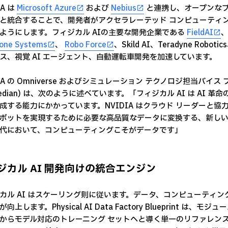
IA は
Microsoft Azure
および
Nebius
と連携し、オープンなブ
と統合することで、開発者がアクセラレーテッド コンピューティ
ようにします。フィジカル AIの主要な開発企業である
FieldAI
tone Systems
、
Robo Force
、Skild AI、Teradyne R
ス、視覚 AI エージェント、自動運転車開発を加速しています。
DIA の Omniverse およびシミュレーション テクノロジ担当バイス
aredian) は、次のように述べています。「フィジカル AI は A
成する能力にかかっています。NVIDIA はクラウド リーダーと
ボットを実現するために必要な高品質なデータに変換する、新しい
代において、コンピューティングこそがデータです」
ジカル AI 開発向けの統合エンジン
カル AI はスケーリング則に従います。データ、コンピューティン
向上します。Physical AI Data Factory Blueprin
からモデル対応のトレーニング セットへと導く単一のリファレンス