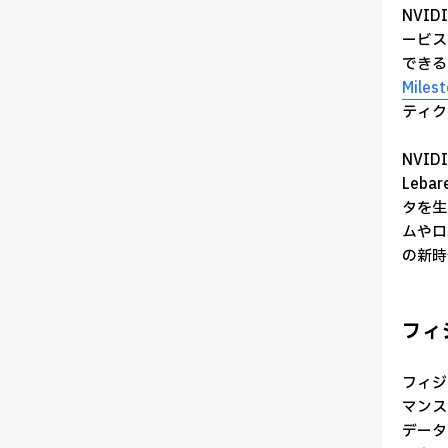
NVID
ービス
できる
Miles
ティク
NVI
Leb
タを生
ムやロ
の新時
フィ
フィジ
マンスが
データ