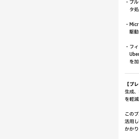
・ブル
タ処
・Mi
駆動
・フィジ
Ub
を加
【プレ
生成、
を軽減す
このブ
活用し
かかり