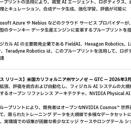
ープリントの活用により、視覚 AI エージェント、ロボティクス、
理とキュレーション、合成データ生成、強化学習、評価が可能に
crosoft Azure や Nebius などのクラウド サービス プロ
型のターンキー データ生産エンジンに変革するブループリントを
カル AI の主要開発企業である FieldAI、Hexagon Robotics、Linker
er、Teradyne Robotics は、このブループリントを活用して
速
ス リリース】米国カリフォルニア州サンノゼ — GTC — 2026年3月
拡張、評価を統合および自動化し、フィジカル AI システムの大
るオープン リファレンス アーキテクチャ、NVIDIA Physical AI Dat
ループリントにより、開発者はオープンなNVIDIA Cosmos™ 
て、限られたトレーニング データを大規模で多様なデータセット
、実環境での収集が困難な希少なエッジ ケースやロングテール シ