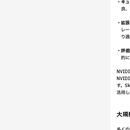
・キュ
良、
・拡張
レー
り適
・評価と
的に
NVID
NVI
す。S
活用し
大規
多くの