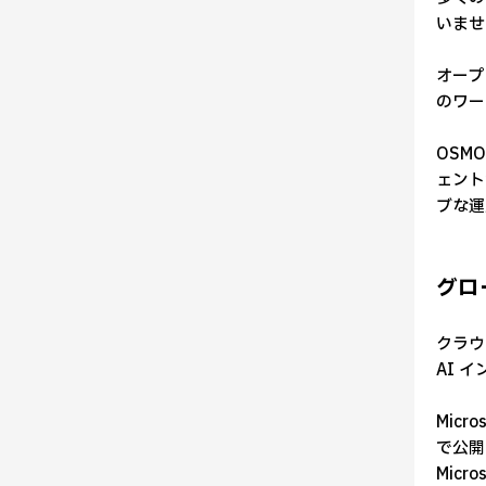
いませ
オープ
のワー
OSM
ェント
ブな運
グロ
クラウ
AI 
Micr
で公開し
Mic