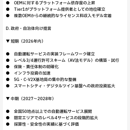
● OEMに対するプラットフォーム依存度の上昇
● Tier1がプラットフォーム提供者としての地位確立
● 複数OEMからの継続的なライセンス料収入モデル定着
D. 政府・自治体向け提言
▼ 短期（2026年内）
● 自動運転サービスの実装フレームワーク確立
● レベル3/4運行許可スキーム（AV法モデル）の構築・試行
● 保険・責任体制の明確化
● インフラ投資の加速
● 5G・C-V2X基地局の集中的な整備
● スマートシティ・デジタルツイン基盤への政府投資拡大
▼ 中期（2027～2028年）
● 全国50地点以上での自動運転サービス展開
● 限定エリアでのレベル4サービスの段階的拡大
● 採算性・安全性の実績に基づく評価