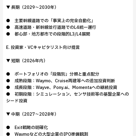
▼ 長期（2029～2030年）
● 主要幹線道路での「事実上の完全自動化」
● 高速道路・新幹線並行道路でのL4統一運行
● 都心部・地方都市での段階的L3/L4展開
E. 投資家・VCキャピタリスト向け提言
▼ 短期（2026年内）
● ポートフォリオの「段階別」分類と重点配分
● 成熟段階：Waymo、Cruise再建等への追加投資判断
● 成長段階：Wayve、Pony.ai、Momentaへの継続投資
● 初期段階：シミュレーション、センサ技術等の基盤企業への
シード投資
▼ 中期（2027～2028年）
● Exit戦略の明確化
● Waymoなどの大型企業のIPO準備観測