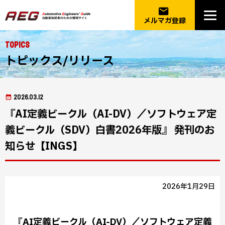
email
メルマガ登録
Topics
トピックス/リリース
2026.03.12
『AI定義ビークル（AI-DV）／ソフトウェア定
義ビークル（SDV）白書2026年版』 発刊のお
知らせ【INGS】
2026年1月29日
『AI定義ビークル（AI-DV）／ソフトウェア定義