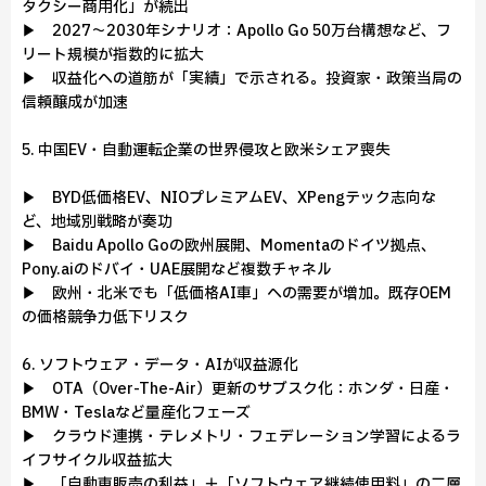
タクシー商用化」が続出
▶ 2027～2030年シナリオ：Apollo Go 50万台構想など、フ
リート規模が指数的に拡大
▶ 収益化への道筋が「実績」で示される。投資家・政策当局の
信頼醸成が加速
5. 中国EV・自動運転企業の世界侵攻と欧米シェア喪失
▶ BYD低価格EV、NIOプレミアムEV、XPengテック志向な
ど、地域別戦略が奏功
▶ Baidu Apollo Goの欧州展開、Momentaのドイツ拠点、
Pony.aiのドバイ・UAE展開など複数チャネル
▶ 欧州・北米でも「低価格AI車」への需要が増加。既存OEM
の価格競争力低下リスク
6. ソフトウェア・データ・AIが収益源化
▶ OTA（Over-The-Air）更新のサブスク化：ホンダ・日産・
BMW・Teslaなど量産化フェーズ
▶ クラウド連携・テレメトリ・フェデレーション学習によるラ
イフサイクル収益拡大
▶ 「自動車販売の利益」＋「ソフトウェア継続使用料」の二層