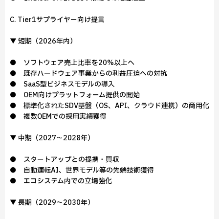
C. Tier1サプライヤー向け提言
▼ 短期（2026年内）
● ソフトウェア売上比率を20%以上へ
● 既存ハードウェア事業からの利益圧迫への対抗
● SaaS型ビジネスモデルの導入
● OEM向けプラットフォーム提供の開始
● 標準化されたSDV基盤（OS、API、クラウド連携）の商用化
● 複数OEMでの採用実績獲得
▼ 中期（2027～2028年）
● スタートアップとの提携・買収
● 自動運転AI、世界モデル等の先端技術獲得
● エコシステム内での立場強化
▼ 長期（2029～2030年）