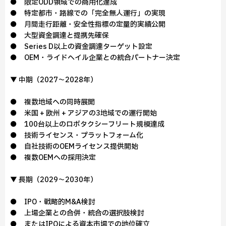
● 限定ODD領域での商用化達成
● 特定都市・路線での「完全無人運行」の実現
● 月間走行距離・安全性指標の定量的実績公開
● 大型資金調達と提携先確保
● Series D以上の資金調達ターゲット設定
● OEM・ライドヘイル企業との統合パートナー決定
▼ 中期（2027～2028年）
● 複数地域への同時展開
● 米国 + 欧州 + アジアの3地域での運行開始
● 100台以上のロボタクシーフリート規模達成
● 技術ライセンス・プラットフォーム化
● 自社技術のOEMライセンス提供開始
● 複数OEMへの採用決定
▼ 長期（2029～2030年）
● IPO・戦略的M&A検討
● 上場企業との合併・統合の選択肢検討
● またはIPOによる資本市場での地位確立