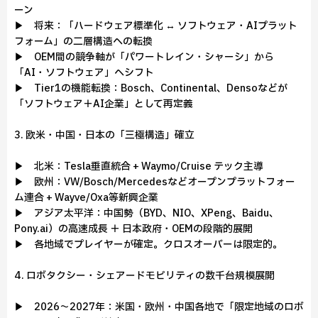
ーン
▶ 将来：「ハードウェア標準化 ↔ ソフトウェア・AIプラット
フォーム」の二層構造への転換
▶ OEM間の競争軸が「パワートレイン・シャーシ」から
「AI・ソフトウェア」へシフト
▶ Tier1の機能転換：Bosch、Continental、Densoなどが
「ソフトウェア＋AI企業」として再定義
3. 欧米・中国・日本の「三極構造」確立
▶ 北米：Tesla垂直統合 + Waymo/Cruise テック主導
▶ 欧州：VW/Bosch/Mercedesなどオープンプラットフォー
ム連合 + Wayve/Oxa等新興企業
▶ アジア太平洋：中国勢（BYD、NIO、XPeng、Baidu、
Pony.ai）の高速成長 ＋ 日本政府・OEMの段階的展開
▶ 各地域でプレイヤーが確定。クロスオーバーは限定的。
4. ロボタクシー・シェアードモビリティの数千台規模展開
▶ 2026～2027年：米国・欧州・中国各地で「限定地域のロボ