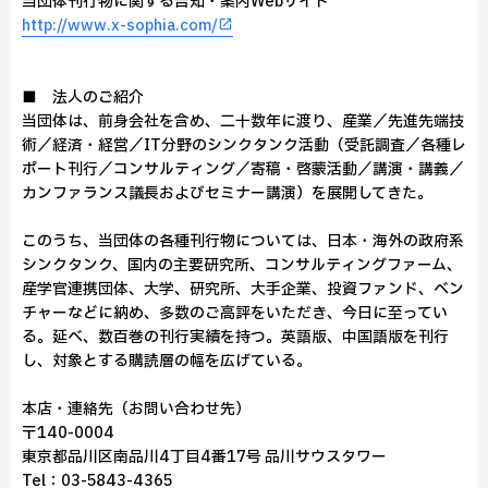
当団体刊行物に関する告知・案内Webサイト
http://www.x-sophia.com/
■ 法人のご紹介
当団体は、前身会社を含め、二十数年に渡り、産業／先進先端技
術／経済・経営／IT分野のシンクタンク活動（受託調査／各種レ
ポート刊行／コンサルティング／寄稿・啓蒙活動／講演・講義／
カンファランス議長およびセミナー講演）を展開してきた。
このうち、当団体の各種刊行物については、日本・海外の政府系
シンクタンク、国内の主要研究所、コンサルティングファーム、
産学官連携団体、大学、研究所、大手企業、投資ファンド、ベン
チャーなどに納め、多数のご高評をいただき、今日に至ってい
る。延べ、数百巻の刊行実績を持つ。英語版、中国語版を刊行
し、対象とする購読層の幅を広げている。
本店・連絡先（お問い合わせ先）
〒140-0004
東京都品川区南品川4丁目4番17号 品川サウスタワー
Tel：03-5843-4365