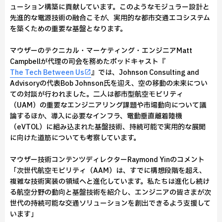
ューション構築に貢献しています。このようなモジュラー設計と
先進的な電源技術の融合こそが、実用的な都市交通エコシステム
を築くための重要な基盤となります。
マウザーのテクニカル・マーケティング・エンジニアMatt
Campbellが代理の司会を務めたポッドキャスト『
The Tech Between Us
』では、Johnson Consulting and
Advisoryの代表Bob Johnson氏を迎え、空の移動の未来につい
ての対談が行われました。二人は都市型航空モビリティ
（UAM）の重要なエンジニアリング課題や市場動向について議
論するほか、導入に必要なインフラ、電動垂直離着陸機
（eVTOL）に組み込まれた基盤技術、持続可能で実用的な展開
に向けた道筋についても考察しています。
マウザー技術コンテンツディレクターRaymond Yinのコメント
「次世代航空モビリティ（AAM）は、すでに構想段階を超え、
複雑な技術実装の領域へと進化しています。私たちは進化し続け
る航空分野の動向と基盤技術を紹介し、エンジニアの皆さまが次
世代の持続可能な交通ソリューションを創出できるよう支援して
います」