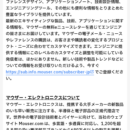
ファレンスデザイン、アプリケーションノート、技術設計情報、
エンジニアリングツール、その他にも便利な情報をとりまとめた
豊富なライブラリを提供しています。
最新のエキサイティングな製品、技術、アプリケーションに関す
る情報を、マウザーの無料eニュースレターを通じてエンジニア
の皆さまにお届けしています。マウザーの電子メール・ニュース
やレファレンスの購読は、お客さまや購読者の変化するプロジェ
クト・ニーズに合わせてカスタマイズできます。エンジニアに提
供する情報にこのレベルのカスタマイズと調整を可能にしている
発信者は、ほかにありません。新しい技術や製品トレンドなどに
ついての情報をお受け取りいただけるよう、今すぐ
https://sub.info.mouser.com/subscriber-jp
でご登録くださ
い。
マウザー・エレクトロニクスについて
マウザー・エレクトロニクスは、提携する大手メーカーの新製品
のいち早い販売に注力する、半導体と電子部品の正規代理店で
す。世界中の電子設計技術者とバイヤーに向けて、当社のウェブ
サイト Mouser.com は、多言語・多通貨に対応し、1,200を超