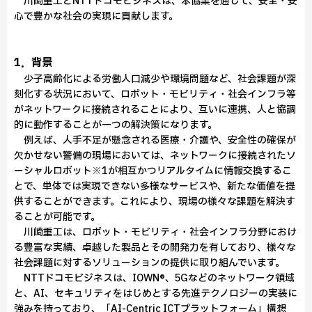
川崎重工とNTTドコモビジネスは、本協業を通じて、安全・安
心で豊かな社会の実現に貢献します。
1．背景
少子高齢化による労働人口減少や環境問題など、社会課題が深
刻化する状況において、ロボット・モビリティ・社会インフラ等
がネットワークに接続されることにより、互いに連携、人と協調
的に動作することが一つの解決策になります。
例えば、人手不足が懸念される医療・介護や、安全性の確保が
欠かせない警備の現場においては、ネットワークに接続されたソ
ーシャルロボット※1が相互かつリアルタイムに情報交換するこ
とで、単体では実現できない多様なサービスや、新たな価値を提
供することができます。これにより、現場の様々な課題を解決す
ることが可能です。
川崎重工は、ロボット・モビリティ・社会インフラ分野におけ
る豊富な実績、卓越した製品とその開発力を有しており、様々な
社会課題に対するソリューションの提供に取り組んでいます。
NTTドコモビジネスは、IOWN®、5Gなどのネットワーク領域
と、AI、セキュリティをはじめとする先進テクノロジーの実装に
強みを持っており、「AI-Centric ICTプラットフォーム」構想