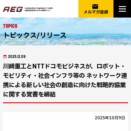
email
メルマガ登録
Topics
トピックス/リリース
2025.12.09
川崎重工とNTTドコモビジネスが、ロボット・
モビリティ・社会インフラ等の ネットワーク連
携による新しい社会の創造に向けた戦略的協業
に関する覚書を締結
2025年10月9日