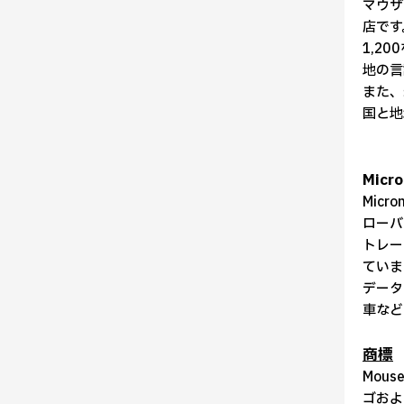
マウザ
店です
1,2
地の言
また、
国と地
Mic
Mic
ローバ
トレー
ていま
データ
車など
商標
Mous
ゴおよ