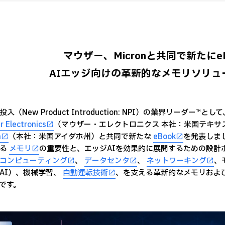
マウザー、Micronと共同で新たにe
AIエッジ向けの革新的なメモリソリュ
入（New Product Introduction: NPI）の業界リーダー
 Electronics
（マウザー・エレクトロニクス 本社：米国テキサ
n
（本社：米国アイダホ州）と共同で新たな
eBook
を発表しまし
ける
メモリ
の重要性と、エッジAIを効果的に展開するための設計ポ
コンピューティング
、
データセンタ
、
ネットワーキング
、
AI）、機械学習、
自動運転技術
、を支える革新的なメモリおよ
です。