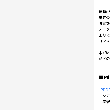
最新e
業界の
決定を
データ
まりに
コシス
本eB
がどの
■M
・
LPDD
タア
実現