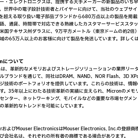
ー・エレクトロニクスは、提携する大手メーカーの新製品のいち
。世界中の電子設計技術者とバイヤーに向けて、当社のウェブサイト M
00を超える取り扱い電子部品ブランドから680万点以上の製品を掲
語、通貨、時間帯で対応できる熟練したカスタマーサービススタッ
米国テキサス州ダラスに、9万平方メートル（東京ドームの約2倍）
域の65万人以上のお客様に向けて製品を発送しています。詳しく
ronについて
ronは、革新的なメモリおよびストレージソリューションの業界リーダーです。Mi
ルブランドを通じて、同社はDRAM、NAND、NOR Flash、3D 
ジ技術のポートフォリオを提供しています。これらの技術は、情報
す。35年以上にわたる技術革新の実績に支えられ、Micronのメ
センター、ネットワーキング、モバイルなどの重要な市場セグメン
の革新的なトレンドを可能にしています。
erおよびMouser ElectronicsはMouser Electronics,
び会社名は、それぞれの所有者の商標である場合があります。