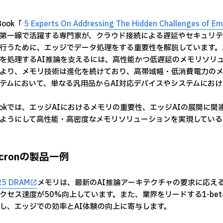
Book「
5 Experts On Addressing The Hidden Challenges of Em
第一線で活躍する専門家が、クラウド接続による遅延やセキュリテ
行うために、エッジでデータ処理をする重要性を解説しています。
を処理するAI推論を支えるには、高性能かつ低遅延のメモリソリュ
より、メモリ技術は進化を続けており、高帯域幅・低消費電力のメ
テムにおいて、単なる汎用品からAI対応デバイスやシステムにお
ookでは、エッジAIにおけるメモリの重要性、エッジAIの展開に関
ようにして高性能・高密度なメモリソリューションを実現している
icronの製品一例
R5 DRAM
メモリは、最新のAI推論アーキテクチャの要求に応える
クセス速度が50%向上しています。また、業界をリードする1-beta 
し、エッジでの効率とAI体験の向上に寄与します。