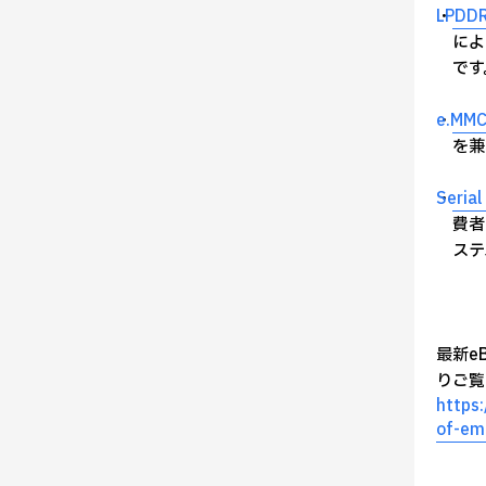
・
LPDD
によ
です
・
e.M
を兼
・
Serial
費者
ステ
最新eBo
りご覧
https
of-em