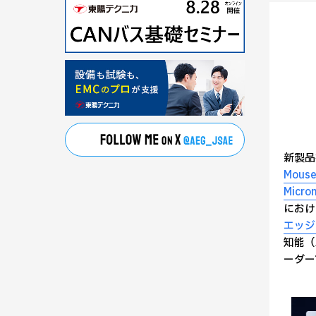
新製品投
Mouser
Micro
にお
エッジ
知能（
ーダー