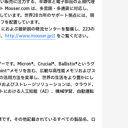
早い販売に注力する、半導体と電子部品の正規代理
ouser.com は、多言語・多通貨に対応し、
載しています。世界28カ所のサポート拠点には、現
フを配置しています。
におよぶ最新鋭の物流センターを整備し、223の
は、
http://www.mouser.jp
をご覧ください。
cron®、Crucial®、Ballistix®というグ
XPoint™メモリを含む、広範な高性能メモリおよびス
の活用方法を変革し、世界の生活をより豊かにし
モリおよびストレージソリューションは、クラウド、
トにおける人工知能（AI）、機械学習、自動運転
 Inc.の登録商標です。その他記載されているすべての製品名、ロ