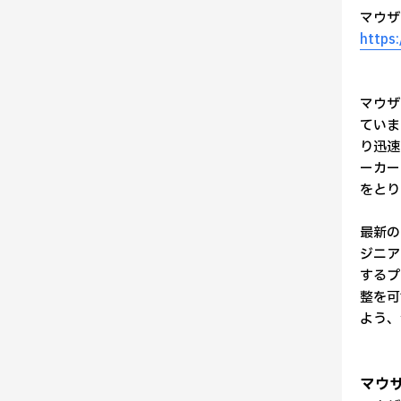
マウザ
https
マウザ
ていま
り迅速
ーカー
をとり
最新の
ジニア
するプ
整を可
よう、
マウ