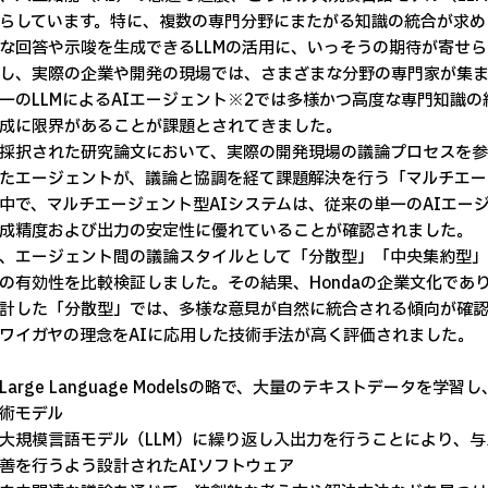
らしています。特に、複数の専門分野にまたがる知識の統合が求め
な回答や示唆を生成できるLLMの活用に、いっそうの期待が寄せら
、実際の企業や開発の現場では、さまざまな分野の専門家が集ま
一のLLMによるAIエージェント※2では多様かつ高度な専門知識
成に限界があることが課題とされてきました。
択された研究論文において、実際の開発現場の議論プロセスを参考
たエージェントが、議論と協調を経て課題解決を行う「マルチエー
中で、マルチエージェント型AIシステムは、従来の単一のAIエー
成精度および出力の安定性に優れていることが確認されました。
エージェント間の議論スタイルとして「分散型」「中央集約型」
の有効性を比較検証しました。その結果、Hondaの企業文化であ
計した「分散型」では、多様な意見が自然に統合される傾向が確
ワイガヤの理念をAIに応用した技術手法が高く評価されました。
Large Language Modelsの略で、大量のテキストデータを
術モデル
大規模言語モデル（LLM）に繰り返し入出力を行うことにより、
善を行うよう設計されたAIソフトウェア