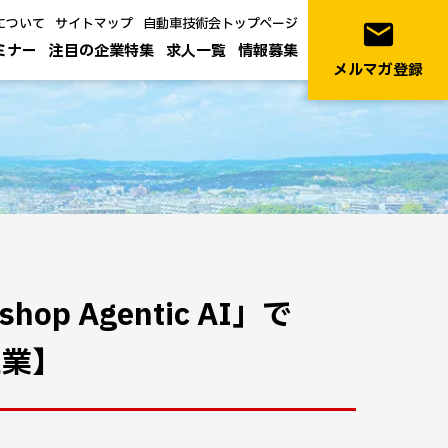
について
サイトマップ
自動車技術会トップページ
email
ミナー
注目の企業特集
求人一覧
情報募集
メルマガ登録
op Agentic AI」で
工業】