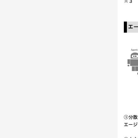
※３ 
エ
①分散
エージ