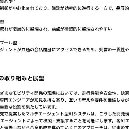
集約型：
制御が中心化されており、議論が効率的に進行する一方で、発展
型：
流れが階層的に整理され、論点が構造的に整理されやすい
プール型：
ジェントが共通の会話履歴にアクセスできるため、発言の一貫性
の取り組みと展望
まなモビリティ開発の現場においては、走行性能や安全性、快適
専門エンジニアが知見を持ち寄り、互いの考えや要件を議論しな
重要な役割を果たしています。
で提案したマルチエージェント型AIシステムは、こうした開発
Iエージェントによって模擬・支援することを可能にします。各AI
と連携しながら合意形成を進めていくこのアプローチは、従来の