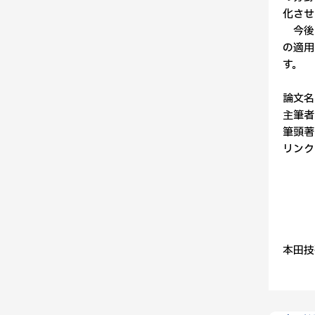
化させ
今後は
の適用
す。
論文名：D
主筆者
筆頭著
リンク
本田技