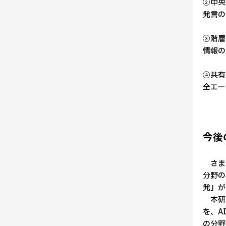
②中央
発言の
③階層
情報の
④共有
全エー
今後
さまざ
分野の
発」が
本研究
を、A
の分野