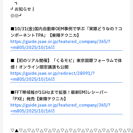
┏━━━━┓
┏┛お知らせ┃
┗◎━━◎━┛
■10/31(金)国内自動車OEM事例で学ぶ「実際どうなの？コ
ンポーネントTPA」【東陽テクニカ】
https://guide.jsae.or.jp/featured_company/365/?
=m805/2025/10/16
■【初のリアル開催】「くるモビ」東京国際フォーラムで体
感！オンライン限定講演も公開
https://guide.jsae.or.jp/redirect/28091/?
=m805/2025/10/16
■FFT帯域幅が1GHzまで拡張！最新EMIレシーバー
「PXE」発売【東陽テクニカ】
https://guide.jsae.or.jp/featured_company/365/?
=m805/2025/10/16
▽▲▽△▽△▽△▽△▽△▽△▽△▽△▽△▽△▽△▽△▽△▽