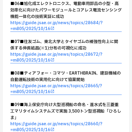
■06■旭化成エレクトロニクス、電動車用部品の小型・高
効率化に向けたパワーモジュールとコアレス電流センシング
機能一体化の技術実証に成功
https://guide.jsae.or.jp/news/topics/28684/?
=m805/2025/10/16
■07■住友ゴム、東北大学とタイヤゴムの補強性向上に関
係する伸長結晶(※1)分布の可視化に成功
https://guide.jsae.or.jp/news/topics/28672/?
=m805/2025/10/16
■08■ティアフォー・コマツ・EARTHBRAIN、建設機械の
自動運転技術の実用化に向けて協業開始
https://guide.jsae.or.jp/news/topics/28665/?
=m805/2025/10/16
■09■海上保安庁向け大型巡視船の命名・進水式を三菱重
工マリタイムシステムズで実施 3,500トン型巡視船「ひろし
ま」
https://guide.jsae.or.jp/news/topics/28660/?
=m805/2025/10/16