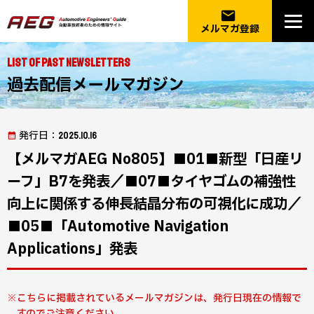
email
メルマガ登録
List of Past Newsletters
過去配信メールマガジン
発行日
：2025.10.16
【メルマガAEG No805】■01■新型「日産リ
ーフ」B7を発表／■07■タイヤゴムの補強性
向上に関係する伸長結晶分布の可視化に成功／
■05■「Automotive Navigation
Applications」発表
こちらに掲載されているメールマガジンは、発行日現在の情報で
すのでご注意ください。