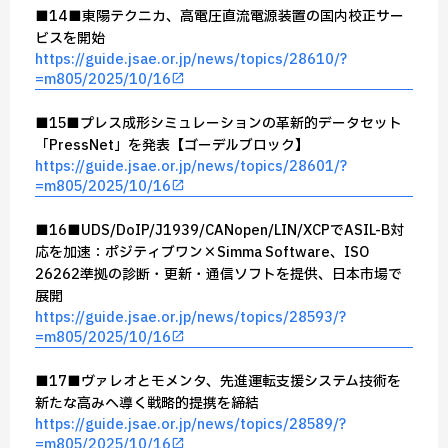
■14■東陽テクニカ、高電圧直流電源装置の国内校正サー
ビスを開始
https://guide.jsae.or.jp/news/topics/28610/?
=m805/2025/10/16
■15■プレス成形シミュレーションの革新的データセット
「PressNet」を発表【ゴーデルブロック】
https://guide.jsae.or.jp/news/topics/28601/?
=m805/2025/10/16
■16■UDS/DoIP/J1939/CANopen/LIN/XCPでASIL-B対
応を加速：ポジティブワン×Simma Software、ISO
26262準拠の診断・更新・通信ソフトを提供、日本市場で
展開
https://guide.jsae.or.jp/news/topics/28593/?
=m805/2025/10/16
■17■ヴァレオとモメンタ、先進運転支援システム技術を
新たな高みへ導く戦略的提携を締結
https://guide.jsae.or.jp/news/topics/28589/?
=m805/2025/10/16