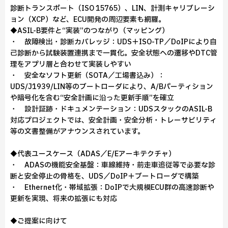
診断トランスポート（ISO 15765）、LIN、計測キャリブレーシ
ョン（XCP）など、ECU開発の周辺要素も網羅。
◆ASIL-B要件と“実装”のつながり（マッピング）
・ 故障検出・診断カバレッジ：UDS＋ISO-TP／DoIPにより自
己診断から試験装置連携まで一貫化。安全状態への遷移やDTC管
理をアプリ層と合わせて実装しやすい
・ 安全なソフト更新（SOTA／工場書込み）：
UDS/J1939/LIN等のブートローダにより、A/Bパーティション
や暗号化を含む“安全計画に沿った更新手順”を確立
・ 設計証跡・ドキュメンテーション：UDSスタックのASIL-B
対応プロジェクトでは、安全計画・安全分析・トレーサビリティ
等の文書整備がアナウンスされています。
◆代表ユースケース（ADAS／E/Eアーキテクチャ）
・ ADASの機能安全基盤：車線維持・前走車追従等で必要な診
断と安全停止の骨格を、UDS／DoIP＋ブートローダで構築
・ Ethernet化・帯域拡張：DoIPで大規模ECU群の高速診断や
更新を実現、将来の拡張にも対応
◆ご提案に向けて