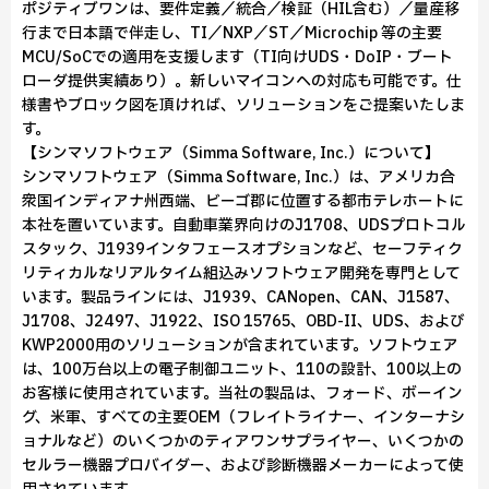
ポジティブワンは、要件定義／統合／検証（HIL含む）／量産移
行まで日本語で伴走し、TI／NXP／ST／Microchip 等の主要
MCU/SoCでの適用を支援します（TI向けUDS・DoIP・ブート
ローダ提供実績あり）。新しいマイコンへの対応も可能です。仕
様書やブロック図を頂ければ、ソリューションをご提案いたしま
す。
【シンマソフトウェア（Simma Software, Inc.）について】
シンマソフトウェア（Simma Software, Inc.）は、アメリカ合
衆国インディアナ州西端、ビーゴ郡に位置する都市テレホートに
本社を置いています。自動車業界向けのJ1708、UDSプロトコル
スタック、J1939インタフェースオプションなど、セーフティク
リティカルなリアルタイム組込みソフトウェア開発を専門として
います。製品ラインには、J1939、CANopen、CAN、J1587、
J1708、J2497、J1922、ISO 15765、OBD-II、UDS、および
KWP2000用のソリューションが含まれています。ソフトウェア
は、100万台以上の電子制御ユニット、110の設計、100以上の
お客様に使用されています。当社の製品は、フォード、ボーイン
グ、米軍、すべての主要OEM（フレイトライナー、インターナシ
ョナルなど）のいくつかのティアワンサプライヤー、いくつかの
セルラー機器プロバイダー、および診断機器メーカーによって使