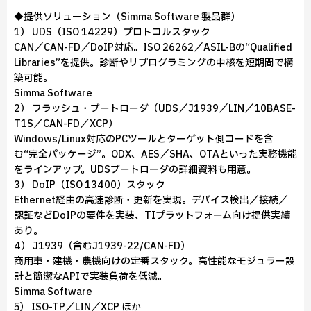
◆提供ソリューション（Simma Software 製品群）
1） UDS（ISO 14229）プロトコルスタック
CAN／CAN-FD／DoIP対応。ISO 26262／ASIL-Bの“Qualified
Libraries”を提供。診断やリプログラミングの中核を短期間で構
築可能。
Simma Software
2） フラッシュ・ブートローダ（UDS／J1939／LIN／10BASE-
T1S／CAN-FD／XCP）
Windows/Linux対応のPCツールとターゲット側コードを含
む“完全パッケージ”。ODX、AES／SHA、OTAといった実務機能
をラインアップ。UDSブートローダの詳細資料も用意。
3） DoIP（ISO 13400）スタック
Ethernet経由の高速診断・更新を実現。デバイス検出／接続／
認証などDoIPの要件を実装、TIプラットフォーム向け提供実績
あり。
4） J1939（含むJ1939-22/CAN-FD）
商用車・建機・農機向けの定番スタック。高性能なモジュラー設
計と簡潔なAPIで実装負荷を低減。
Simma Software
5） ISO-TP／LIN／XCP ほか