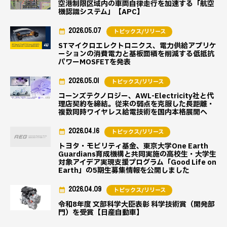
空港制限区域内の車両自律走行を加速する「航空
機認識システム」【APC】
2026.05.07
トピックス/リリース
STマイクロエレクトロニクス、電力供給アプリケ
ーションの消費電力と基板面積を削減する低抵抗
パワーMOSFETを発表
2026.05.01
トピックス/リリース
コーンズテクノロジー、AWL-Electricity社と代
理店契約を締結。従来の弱点を克服した長距離・
複数同時ワイヤレス給電技術を国内本格展開へ
2026.04.16
トピックス/リリース
トヨタ・モビリティ基金、東京大学One Earth
Guardians育成機構と共同実施の高校生・大学生
対象アイデア実現支援プログラム「Good Life on
Earth」の5期生募集情報を公開しました
2026.04.09
トピックス/リリース
令和8年度 文部科学大臣表彰 科学技術賞（開発部
門）を受賞【日産自動車】