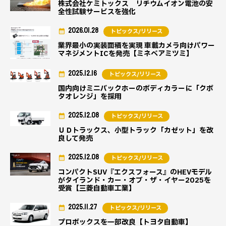
株式会社ケミトックス リチウムイオン電池の安
全性試験サービスを強化
2026.01.28
トピックス/リリース
業界最小の実装面積を実現 車載カメラ向けパワー
マネジメントICを発売【ミネベアミツミ】
2025.12.16
トピックス/リリース
国内向けミニバックホーのボディカラーに「クボ
タオレンジ」を採用
2025.12.08
トピックス/リリース
ＵＤトラックス、小型トラック「カゼット」を改
良して発売
2025.12.08
トピックス/リリース
コンパクトSUV『エクスフォース』のHEVモデル
がタイランド・カー・オブ・ザ・イヤー2025を
受賞【三菱自動車工業】
2025.11.27
トピックス/リリース
プロボックスを一部改良【トヨタ自動車】