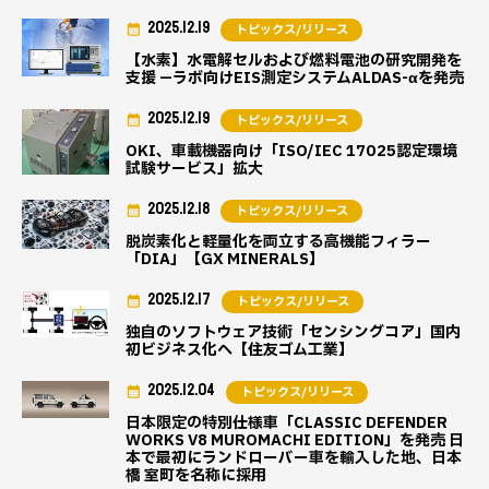
2025.12.19
トピックス/リリース
【水素】水電解セルおよび燃料電池の研究開発を
支援 —ラボ向けEIS測定システムALDAS-αを発売
2025.12.19
トピックス/リリース
OKI、車載機器向け「ISO/IEC 17025認定環境
試験サービス」拡大
2025.12.18
トピックス/リリース
脱炭素化と軽量化を両立する高機能フィラー
「DIA」【GX MINERALS】
2025.12.17
トピックス/リリース
独自のソフトウェア技術「センシングコア」国内
初ビジネス化へ【住友ゴム工業】
2025.12.04
トピックス/リリース
日本限定の特別仕様車「CLASSIC DEFENDER
WORKS V8 MUROMACHI EDITION」を発売 日
本で最初にランドローバー車を輸入した地、日本
橋 室町を名称に採用