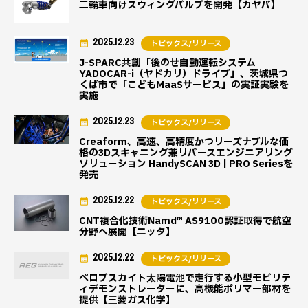
二輪車向けスウィングバルブを開発【カヤバ】
2025.12.23
トピックス/リリース
J-SPARC共創「後のせ自動運転システム
YADOCAR-i（ヤドカリ）ドライブ」、茨城県つ
くば市で「こどもMaaSサービス」の実証実験を
実施
2025.12.23
トピックス/リリース
Creaform、高速、高精度かつリーズナブルな価
格の3Dスキャニング兼リバースエンジニアリング
ソリューション HandySCAN 3D | PRO Seriesを
発売
2025.12.22
トピックス/リリース
CNT複合化技術Namd™ AS9100認証取得で航空
分野へ展開【ニッタ】
2025.12.22
トピックス/リリース
ペロブスカイト太陽電池で走行する小型モビリテ
ィデモンストレーターに、高機能ポリマー部材を
提供【三菱ガス化学】