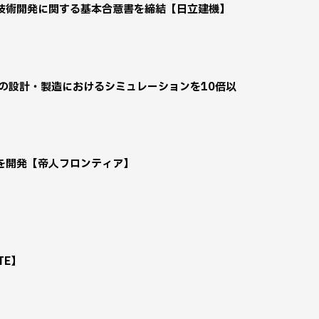
技術開発に関する基本合意書を締結【日立建機】
品の設計・製造におけるシミュレーションを10倍以
を開発【帝人フロンティア】
TE】