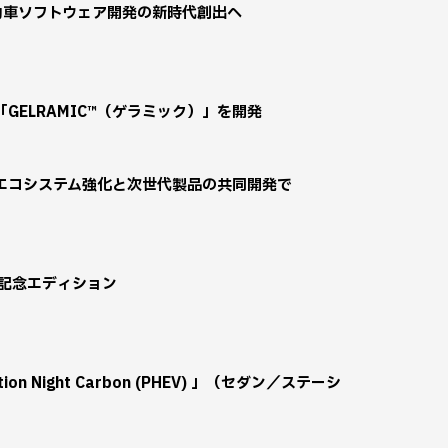
より自動車ソフトウェア開発の新時代創出へ
ELRAMIC™（ゲラミック）」を開発
格のエコシステム強化と次世代製品の共同開発で
n 特別記念エディション
dition Night Carbon (PHEV) 」（セダン／ステーシ