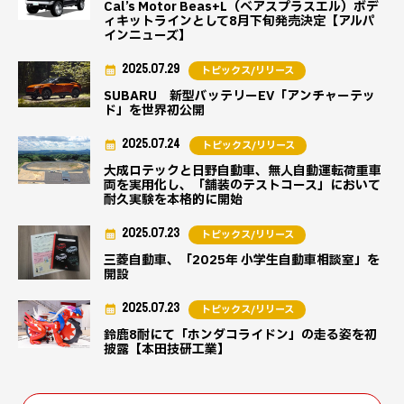
Cal’s Motor Beas+L（ベアスプラスエル）ボデ
ィキットラインとして8月下旬発売決定【アルパ
インニューズ】
2025.07.29
トピックス/リリース
SUBARU 新型バッテリーEV「アンチャーテッ
ド」を世界初公開
2025.07.24
トピックス/リリース
大成ロテックと日野自動車、無人自動運転荷重車
両を実用化し、「舗装のテストコース」において
耐久実験を本格的に開始
2025.07.23
トピックス/リリース
三菱自動車、「2025年 小学生自動車相談室」を
開設
2025.07.23
トピックス/リリース
鈴鹿8耐にて「ホンダコライドン」の走る姿を初
披露【本田技研工業】