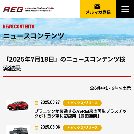
email
メルマガ登録
NEWS CONTENTS
ニュースコンテンツ
「2025年7月18日」のニュースコンテンツ検
索結果
全6件中1 - 6件を表示
2025.08.27
トピックス/リリース
プラニックが製造するASR由来の再生プラスチッ
クがトヨタ車に初採用【豊田通商】
2025.08.06
トピックス/リリース