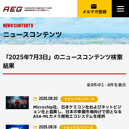
email
メルマガ登録
NEWS CONTENTS
ニュースコンテンツ
「2025年7月3日」のニュースコンテンツ検索
結果
全8件中1 - 8件を表示
2025.08.20
トピックス/リリース
Microchip社、日本ケミコン社およびネットビジ
ョン社と協業し、日本の車載市場向けで初となる
ASA-MLカメラ開発エコシステムを提供
2025.08.19
トピックス/リリース