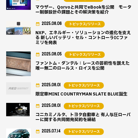
マウザー、Qorvoと共同でeBookを公開 モータ
ー制御設計の課題とその解決策を紹介
2025.08.06
トピックス/リリース
NXP、エネルギー・ソリューションの進化を支え
る 新しいバッテリ・セル・コントローラICファ
ミリを発表
2025.08.05
トピックス/リリース
ファントム・ダンテル：レースの芸術性を讃えた
唯一無二のロールス・ロイスを公開
2025.08.01
トピックス/リリース
限定車MINI COUNTRYMAN SLATE BLUE誕生
2025.08.01
トピックス/リリース
コニカミノルタ、トヨタ自動車と 有人与圧ローバ
ーに関する共同開発契約を締結
2025.07.14
トピックス/リリース