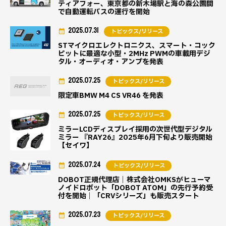
ティアフォー、東京都の新木場駅と海の森公園間
で自動運転バスの運行を開始
2025.07.31
トピックス/リリース
STマイクロエレクトロニクス、スマート・コック
ピットに最適な小型・2MHz PWMの車載用デジ
タル・オーディオ・アンプを発表
2025.07.25
トピックス/リリース
限定車BMW M4 CS VR46 を発表
2025.07.25
トピックス/リリース
ミラーLCDディスプレイ採用の次世代型デジタル
ミラー 『RAY26』2025年6月下旬より販売開始
【セイワ】
2025.07.24
トピックス/リリース
DOBOT正規代理店｜株式会社OMKSがヒューマ
ノイドロボット「DOBOT ATOM」の先行予約受
付を開始｜「CRVシリーズ」も販売スタート
2025.07.23
トピックス/リリース