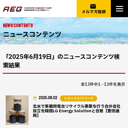
email
メルマガ登録
NEWS CONTENTS
ニュースコンテンツ
「2025年6月19日」のニュースコンテンツ検
索結果
全13件中1 - 13件を表示
2025.08.02
トピックス/リリース
北米で車載用電池リサイクル事業を行う合弁会社
設立を韓国LG Energy Solutionと合意【豊田通
商】