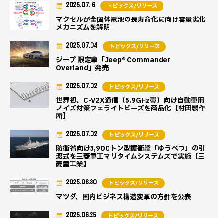
2025.07.16
トピックス/リリース
マクセルが全固体電池の長寿命化に向け容量劣化
メカニズムを解明
2025.07.04
トピックス/リリース
ジープ 限定車「Jeep® Commander
Overland」発売
2025.07.02
トピックス/リリース
世界初、C-V2X通信（5.9GHz帯）向け自動車用
ノイズ対策フェライトビーズを商品化【村田製作
所】
2025.07.02
トピックス/リリース
防衛省向け3,900トン型護衛艦「ゆうべつ」の引
渡式を三菱重工マリタイムシステムズで実施【三
菱重工業】
2025.06.30
トピックス/リリース
マツダ、国内ビジネス構造変革の方針を公表
2025.06.25
トピックス/リリース