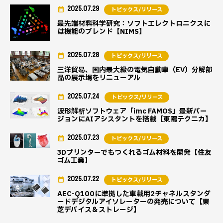
2025.07.29
トピックス/リリース
最先端材料科学研究：ソフトエレクトロニクスに
は機能のブレンド【NIMS】
2025.07.28
トピックス/リリース
三洋貿易、国内最大級の電気自動車（EV）分解部
品の展示場をリニューアル
2025.07.24
トピックス/リリース
波形解析ソフトウェア「imc FAMOS」最新バー
ジョンにAIアシスタントを搭載【東陽テクニカ】
2025.07.23
トピックス/リリース
3Dプリンターでもつくれるゴム材料を開発【住友
ゴム工業】
2025.07.22
トピックス/リリース
AEC-Q100に準拠した車載用2チャネルスタンダ
ードデジタルアイソレーターの発売について【東
芝デバイス＆ストレージ】