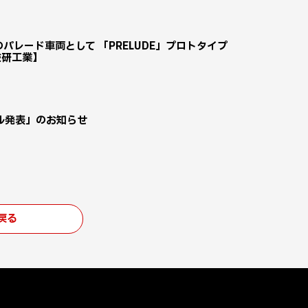
Honda」のパレード車両として 「PRELUDE」プロトタイプ
技研工業】
ル発表」のお知らせ
戻る