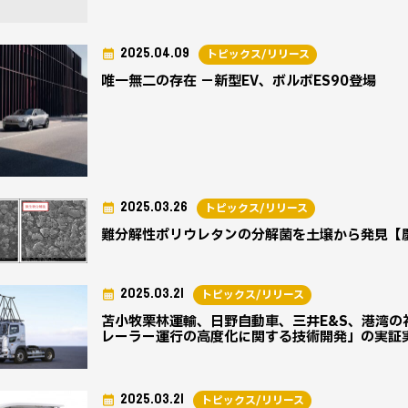
2025.04.09
トピックス/リリース
唯一無二の存在 －新型EV、ボルボES90登場
2025.03.26
トピックス/リリース
難分解性ポリウレタンの分解菌を土壌から発見【
2025.03.21
トピックス/リリース
苫小牧栗林運輸、日野自動車、三井E&S、港湾
レーラー運行の高度化に関する技術開発」の実証
2025.03.21
トピックス/リリース