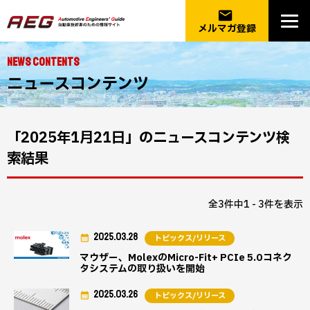
email
メルマガ登録
NEWS CONTENTS
ニュースコンテンツ
「2025年1月21日」のニュースコンテンツ検
索結果
全3件中1 - 3件を表示
2025.03.28
トピックス/リリース
マウザー、MolexのMicro-Fit+ PCIe 5.0コネク
タシステムの取り扱いを開始
2025.03.26
トピックス/リリース