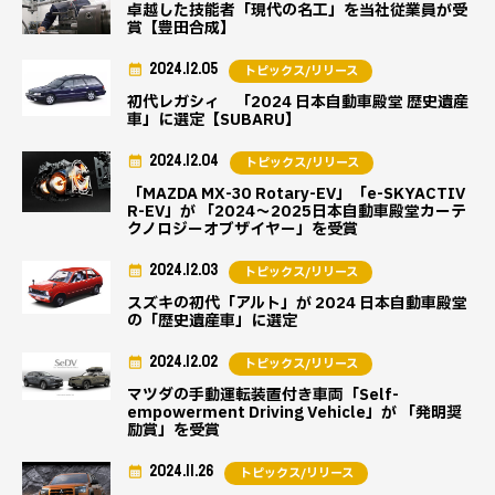
卓越した技能者「現代の名工」を当社従業員が受
賞【豊田合成】
2024.12.05
トピックス/リリース
初代レガシィ 「2024 日本自動車殿堂 歴史遺産
車」に選定【SUBARU】
2024.12.04
トピックス/リリース
「MAZDA MX-30 Rotary-EV」「e-SKYACTIV
R-EV」が 「2024～2025日本自動車殿堂カーテ
クノロジーオブザイヤー」を受賞
2024.12.03
トピックス/リリース
スズキの初代「アルト」が 2024 日本自動車殿堂
の「歴史遺産車」に選定
2024.12.02
トピックス/リリース
マツダの手動運転装置付き車両「Self-
empowerment Driving Vehicle」が 「発明奨
励賞」を受賞
2024.11.26
トピックス/リリース