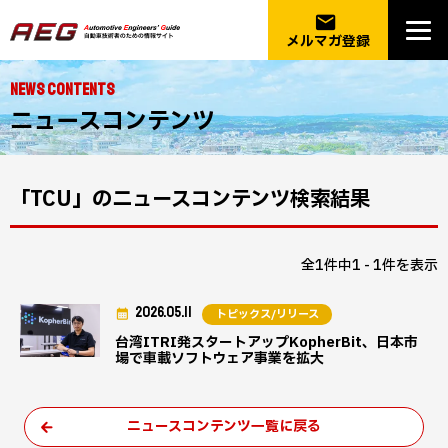
email
メルマガ登録
NEWS CONTENTS
ニュースコンテンツ
「TCU」のニュースコンテンツ検索結果
全1件中1 - 1件を表示
2026.05.11
トピックス/リリース
台湾ITRI発スタートアップKopherBit、日本市
場で車載ソフトウェア事業を拡大
ニュースコンテンツ一覧に戻る