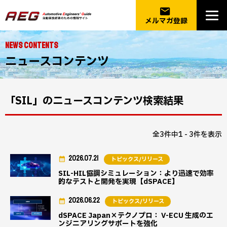
email
メルマガ登録
NEWS CONTENTS
ニュースコンテンツ
「SIL」のニュースコンテンツ検索結果
全3件中1 - 3件を表示
2026.07.21
トピックス/リリース
SIL-HIL協調シミュレーション：より迅速で効率
的なテストと開発を実現【dSPACE】
2026.06.22
トピックス/リリース
dSPACE Japan×テクノプロ： V-ECU 生成のエ
ンジニアリングサポートを強化