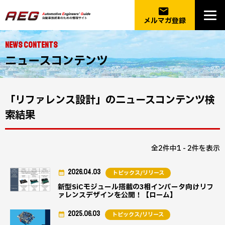
email
メルマガ登録
NEWS CONTENTS
ニュースコンテンツ
「リファレンス設計」のニュースコンテンツ検
索結果
全2件中1 - 2件を表示
2026.04.03
トピックス/リリース
新型SiCモジュール搭載の3相インバータ向けリフ
ァレンスデザインを公開！【ローム】
2025.06.03
トピックス/リリース