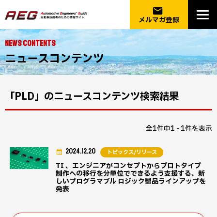
email
メルマガ登録
NEWS CONTENTS
ニュースコンテンツ
「PLD」のニュースコンテンツ検索結果
全1件中1 - 1件を表示
2024.12.20
トピックス/リリース
TI 、エンジニアがコンセプトからプロトタイプ
制作への移行を分単位でできるよう支援する、新
しいプログラマブル ロジック製品ラインアップを
発表