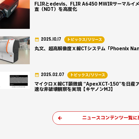
FLIRとedevis、FLIR A6450 MWIR
査（NDT）を高度化
2025.10.17
トピックス/リリース
丸文、超高解像度Ｘ線CTシステム「Phoenix Na
2025.02.07
トピックス/リリース
マイクロＸ線CT顕微鏡 “ApexXCT-150”
速な非破壊観察を実現【キヤノンMJ】
ニュースコンテンツ一覧に