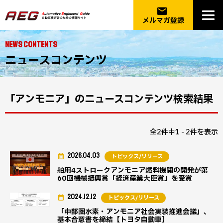
email
メルマガ登録
NEWS CONTENTS
ニュースコンテンツ
「アンモニア」のニュースコンテンツ検索結果
全2件中1 - 2件を表示
2026.04.03
トピックス/リリース
舶用4ストロークアンモニア燃料機関の開発が第
60回機械振興賞「経済産業大臣賞」を受賞
2024.12.12
トピックス/リリース
「中部圏水素・アンモニア社会実装推進会議」、
基本合意書を締結【トヨタ自動車】