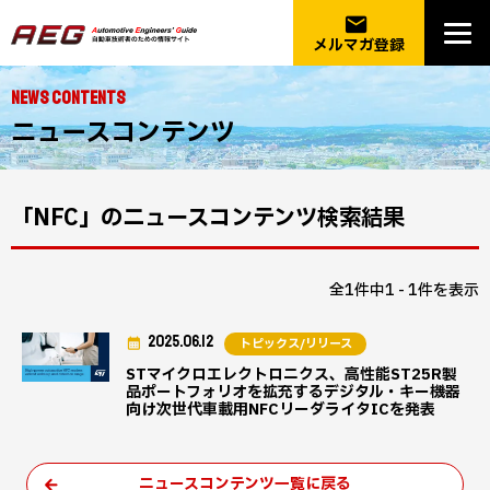
email
メルマガ登録
NEWS CONTENTS
ニュースコンテンツ
「NFC」のニュースコンテンツ検索結果
全1件中1 - 1件を表示
2025.06.12
トピックス/リリース
STマイクロエレクトロニクス、高性能ST25R製
品ポートフォリオを拡充するデジタル・キー機器
向け次世代車載用NFCリーダライタICを発表
ニュースコンテンツ一覧に戻る