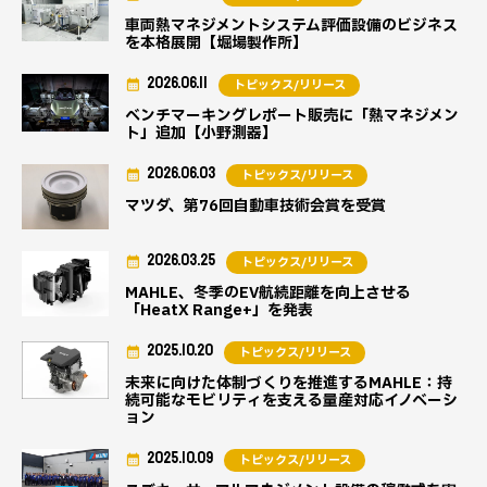
車両熱マネジメントシステム評価設備のビジネス
を本格展開【堀場製作所】
2026.06.11
トピックス/リリース
ベンチマーキングレポート販売に「熱マネジメン
ト」追加【小野測器】
2026.06.03
トピックス/リリース
マツダ、第76回自動車技術会賞を受賞
2026.03.25
トピックス/リリース
MAHLE、冬季のEV航続距離を向上させる
「HeatX Range+」を発表
2025.10.20
トピックス/リリース
未来に向けた体制づくりを推進するMAHLE：持
続可能なモビリティを支える量産対応イノベーシ
ョン
2025.10.09
トピックス/リリース