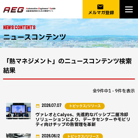
email
メルマガ登録
NEWS CONTENTS
ニュースコンテンツ
「熱マネジメント」のニュースコンテンツ検索
結果
全9件中1 - 9件を表示
2026.07.07
トピックス/リリース
ヴァレオとCalyos、先進的なパッシブ二層冷却
ソリューションにより、データセンターやモビリ
ティ向けチップの熱管理を革新
2026.06.12
トピックス/リリース