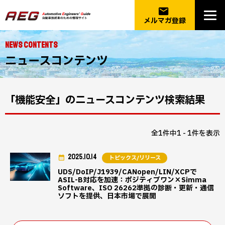
email
メルマガ登録
NEWS CONTENTS
ニュースコンテンツ
「機能安全」のニュースコンテンツ検索結果
全1件中1 - 1件を表示
2025.10.14
トピックス/リリース
UDS/DoIP/J1939/CANopen/LIN/XCPで
ASIL-B対応を加速：ポジティブワン×Simma
Software、ISO 26262準拠の診断・更新・通信
ソフトを提供、日本市場で展開