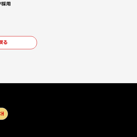
が採用
戻る