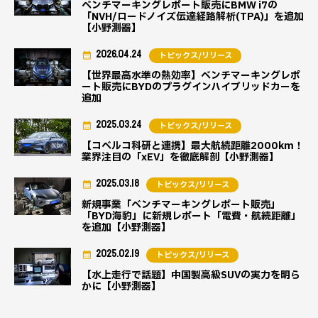
ベンチマーキングレポート販売にBMW i7の
「NVH/ロードノイズ伝達経路解析(TPA)」を追加
【小野測器】
2026.04.24
トピックス/リリース
【世界最高水準の熱効率】ベンチマーキングレポ
ート販売にBYDのプラグインハイブリッドカーを
追加
2025.03.24
トピックス/リリース
【コベルコ科研と連携】最大航続距離2000km！
業界注目の「xEV」を徹底解剖【小野測器】
2025.03.18
トピックス/リリース
新規事業「ベンチマーキングレポート販売」
「BYD海豹」に新規レポート「電費・航続距離」
を追加【小野測器】
2025.02.19
トピックス/リリース
【水上走行で話題】中国製高級SUVの実力を明ら
かに【小野測器】