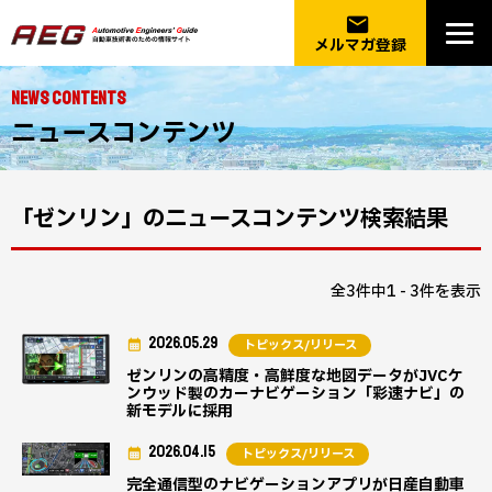
email
メルマガ登録
NEWS CONTENTS
ニュースコンテンツ
「ゼンリン」のニュースコンテンツ検索結果
全3件中1 - 3件を表示
2026.05.29
トピックス/リリース
ゼンリンの高精度・高鮮度な地図データがJVCケ
ンウッド製のカーナビゲーション「彩速ナビ」の
新モデルに採用
2026.04.15
トピックス/リリース
完全通信型のナビゲーションアプリが日産自動車