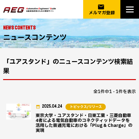
email
メルマガ登録
NEWS CONTENTS
ニュースコンテンツ
「ユアスタンド」のニュースコンテンツ検索結
果
全1件中1 - 1件を表示
2025.04.24
トピックス/リリース
東京大学・ユアスタンド・日東工業・三菱自動車
4者による電気自動車のコネクティッドデータを
活用した普通充電における「Plug & Charge」の
実現