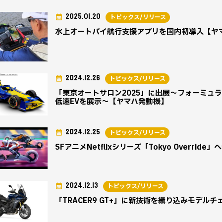
2025.01.20
トピックス/リリース
水上オートバイ航行支援アプリを国内初導入【ヤ
2024.12.26
トピックス/リリース
「東京オートサロン2025」に出展～フォーミュ
低速EVを展示～【ヤマハ発動機】
2024.12.25
トピックス/リリース
SFアニメNetflixシリーズ「Tokyo Overri
2024.12.13
トピックス/リリース
「TRACER9 GT+」に新技術を織り込みモデル