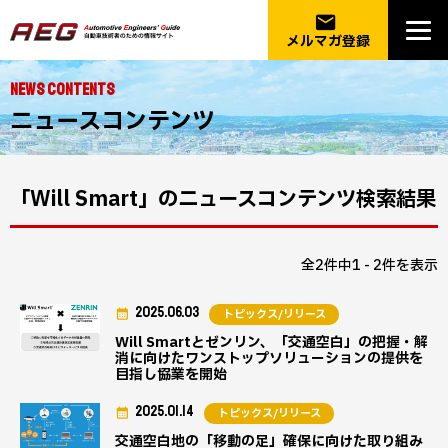
email
メルマガ登録
NEWS CONTENTS
ニュースコンテンツ
「Will Smart」のニュースコンテンツ検索結果
全2件中1 - 2件を表示
2025.06.03
トピックス/リリース
Will Smartとゼンリン、「交通空白」の把握・解
消に向けたワンストップソリューションの提供を
目指し協業を開始
2025.01.14
トピックス/リリース
交通空白地の「移動の足」確保に向けた取り組み