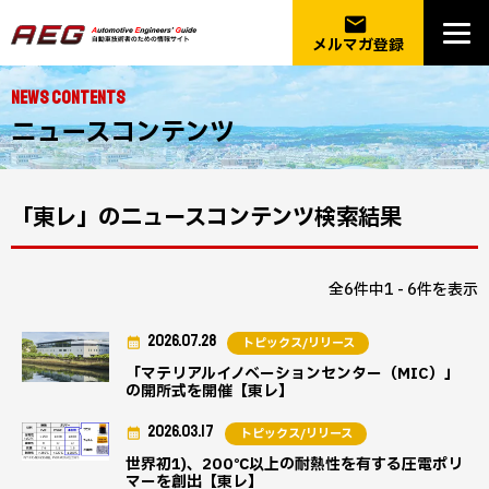
email
メルマガ登録
NEWS CONTENTS
ニュースコンテンツ
「東レ」のニュースコンテンツ検索結果
全6件中1 - 6件を表示
2026.07.28
トピックス/リリース
「マテリアルイノベーションセンター（MIC）」
の開所式を開催【東レ】
2026.03.17
トピックス/リリース
世界初1)、200℃以上の耐熱性を有する圧電ポリ
マーを創出【東レ】