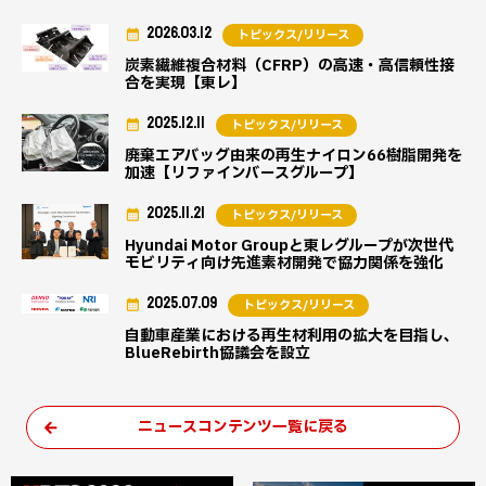
2026.03.12
トピックス/リリース
炭素繊維複合材料（CFRP）の高速・高信頼性接
合を実現【東レ】
2025.12.11
トピックス/リリース
廃棄エアバッグ由来の再生ナイロン66樹脂開発を
加速【リファインバースグループ】
2025.11.21
トピックス/リリース
Hyundai Motor Groupと東レグループが次世代
モビリティ向け先進素材開発で協力関係を強化
2025.07.09
トピックス/リリース
自動車産業における再生材利用の拡大を目指し、
BlueRebirth協議会を設立
ニュースコンテンツ一覧に戻る