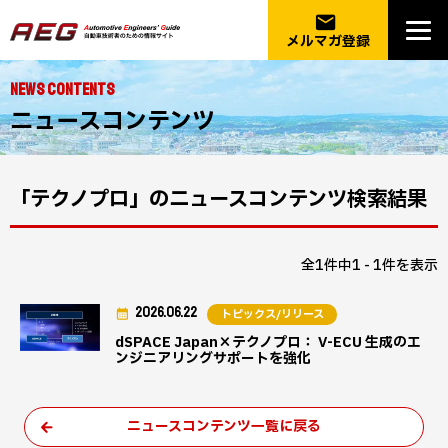
email
メルマガ登録
NEWS CONTENTS
ニュースコンテンツ
「テクノプロ」のニュースコンテンツ検索結果
全1件中1 - 1件を表示
2026.06.22
トピックス/リリース
dSPACE Japan×テクノプロ： V-ECU 生成のエ
ンジニアリングサポートを強化
ニュースコンテンツ一覧に戻る